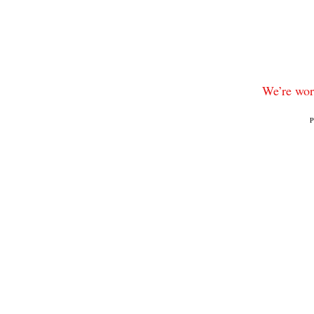
We’re work
P