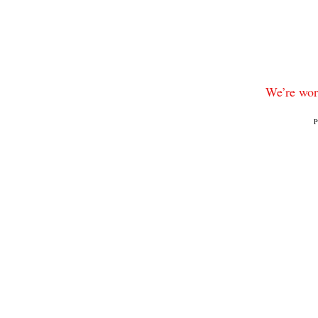
We’re work
P